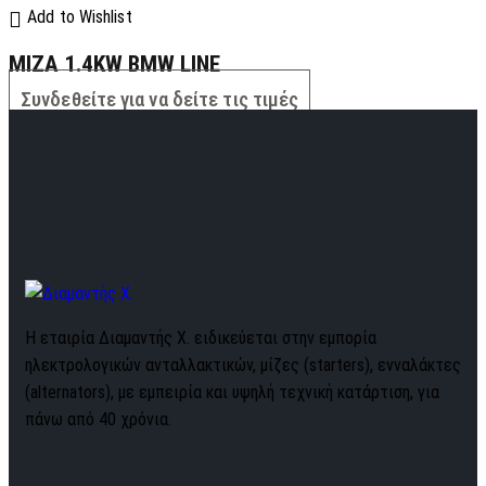
Add to Wishlist
MIZA 1.4KW BMW LINE
Συνδεθείτε για να δείτε τις τιμές
Η εταιρία Διαμαντής Χ. ειδικεύεται στην εμπορία
ηλεκτρολογικών ανταλλακτικών, μίζες (starters), ενναλάκτες
(alternators), με εμπειρία και υψηλή τεχνική κατάρτιση, για
πάνω από 40 χρόνια.