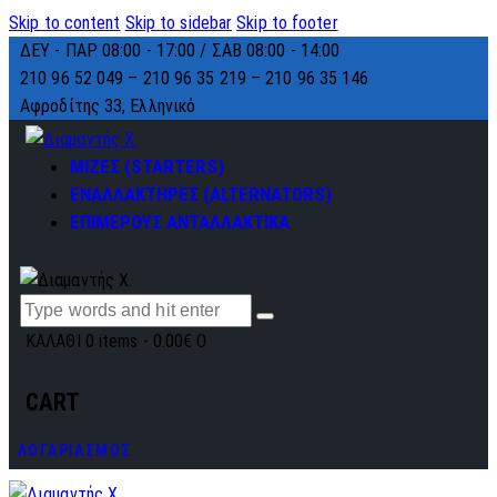
Skip to content
Skip to sidebar
Skip to footer
ΔΕΥ - ΠΑΡ 08:00 - 17:00 / ΣΑΒ 08:00 - 14:00
210 96 52 049 – 210 96 35 219 –
210 96 35 146
Αφροδίτης 33, Ελληνικό
ΜΙΖΕΣ (STARTERS)
ΕΝΑΛΛΑΚΤΗΡΕΣ (ALTERNATORS)
ΕΠΙΜΕΡΟΥΣ ΑΝΤΑΛΛΑΚΤΙΚΑ
ΚΑΛΑΘΙ
0 items
-
0.00€
0
CART
ΛΟΓΑΡΙΑΣΜΟΣ