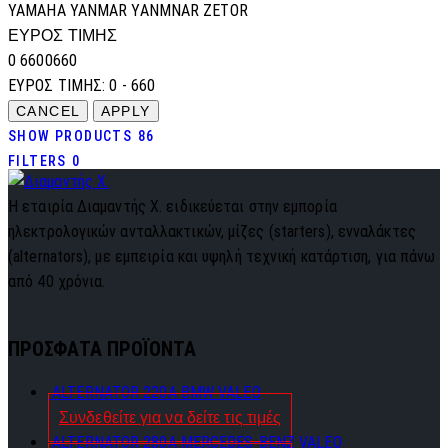
YAMAHA
YANMAR
YANMNAR
ZETOR
ΕΥΡΟΣ ΤΙΜΗΣ
0
660
0
660
ΕΥΡΟΣ ΤΙΜΗΣ:
0 - 660
SHOW PRODUCTS
86
FILTERS
0
Η εταιρία Διαμαντής Χ. ειδικεύεται στην εμπορία
ηλεκτρολογικών ανταλλακτικών, μίζες (starters), ενναλάκτες
(alternators), με εμπειρία και υψηλή τεχνική κατάρτιση, για πάνω
από 40 χρόνια.
ΠΡΟΣΦΑΤΑ ΠΡΟΪΟΝΤΑ
ALTERNATOR 220A BMW VALEO
Συνδεθείτε για να δείτε τις τιμές
ALTERNATOR 280A MERCEDES-BENZ VALEO