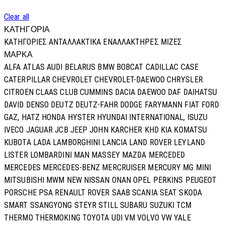
Clear all
ΚΑΤΗΓΟΡΙΑ
ΚΑΤΗΓΟΡΊΕΣ
ΑΝΤΑΛΛΑΚΤΙΚΑ
ΕΝΑΛΛΑΚΤΗΡΕΣ
ΜΙΖΕΣ
ΜΑΡΚΑ
ALFA
ATLAS
AUDI
BELARUS
BMW
BOBCAT
CADILLAC
CASE
CATERPILLAR
CHEVROLET
CHEVROLET-DAEWOO
CHRYSLER
CITROEN
CLAAS
CLUB
CUMMINS
DACIA
DAEWOO
DAF
DAIHATSU
DAVID
DENSO
DEUTZ
DEUTZ-FAHR
DODGE
FARYMANN
FIAT
FORD
GAZ,
HATZ
HONDA
HYSTER
HYUNDAI
INTERNATIONAL,
ISUZU
IVECO
JAGUAR
JCB
JEEP
JOHN
KARCHER
KHD
KIA
KOMATSU
KUBOTA
LADA
LAMBORGHINI
LANCIA
LAND ROVER
LEYLAND
LISTER
LOMBARDINI
MAN
MASSEY
MAZDA
MERCEDED
MERCEDES
MERCEDES-BENZ
MERCRUISER
MERCURY
MG
MINI
MITSUBISHI
MWM
NEW
NISSAN
ONAN
OPEL
PERKINS
PEUGEOT
PORSCHE
PSA
RENAULT
ROVER
SAAB
SCANIA
SEAT
SKODA
SMART
SSANGYONG
STEYR
STILL
SUBARU
SUZUKI
TCM
THERMO
THERMOKING
TOYOTA
UDI
VM
VOLVO
VW
YALE