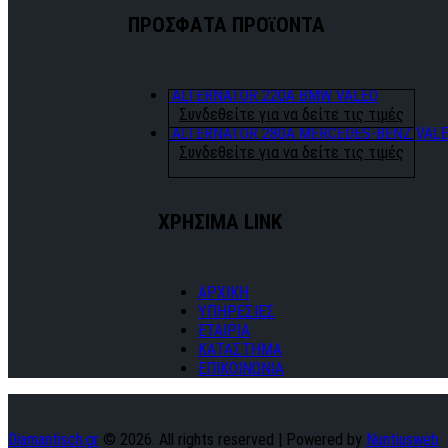
ΠΡΟΣΦΑΤΑ ΠΡΟϊΟΝΤΑ
ALTERNATOR 220A BMW VALEO
Συνδεθείτε για να δείτε τις τιμές
ALTERNATOR 280A MERCEDES-BENZ VAL
Συνδεθείτε για να δείτε τις τιμές
ΧΡΗΣΙΜΑ LINK
ΑΡΧΙΚΗ
ΥΠΗΡΕΣΙΕΣ
ΕΤΑΙΡΙΑ
ΚΑΤΑΣΤΗΜΑ
ΕΠΙΚΟΙΝΩΝΙΑ
Diamantisch.gr
© 2026. All rights reserved | Powered by
Nuntiusweb