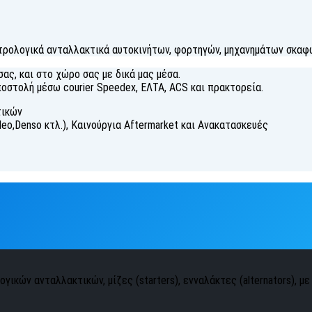
τρολογικά ανταλλακτικά αυτοκινήτων, φορτηγών, μηχανημάτων σκαφώ
ας, και στο χώρο σας με δικά μας μέσα.
οστολή μέσω courier Speedex, ΕΛΤΑ, ACS και πρακτορεία.
τικών
aleo,Denso κτλ.), Καινούργια Aftermarket και Ανακατασκευές
γικών ανταλλακτικών, μίζες (starters), ενναλάκτες (alternators), με