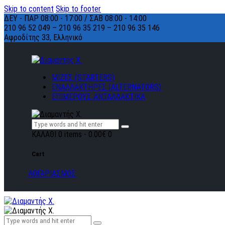
Skip to content
Skip to footer
ΔΕΥ - ΠΑΡ 08:00 - 17:00 / ΣΑΒ 08:00 - 14:00
210 96 52 049 – 210 96 35 219 –
210 96 35 146
Αφροδίτης 33, Ελληνικό
ΜΙΖΕΣ (STARTERS)
ΕΝΑΛΛΑΚΤΗΡΕΣ (ALTERNATORS)
ΕΠΙΜΕΡΟΥΣ ΑΝΤΑΛΛΑΚΤΙΚΑ
ΚΑΛΑΘΙ
0 items
-
0.00€
0
Cart
ΛΟΓΑΡΙΑΣΜΟΣ