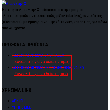
Η εταιρία Διαμαντής Χ. ειδικεύεται στην εμπορία
ηλεκτρολογικών ανταλλακτικών, μίζες (starters), ενναλάκτες
(alternators), με εμπειρία και υψηλή τεχνική κατάρτιση, για πάνω
από 40 χρόνια.
ΠΡΟΣΦΑΤΑ ΠΡΟΪΟΝΤΑ
ALTERNATOR 220A BMW VALEO
Συνδεθείτε για να δείτε τις τιμές
ALTERNATOR 280A MERCEDES-BENZ VALEO
Συνδεθείτε για να δείτε τις τιμές
ΧΡΗΣΙΜΑ LINK
ΑΡΧΙΚΗ
ΥΠΗΡΕΣΙΕΣ