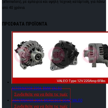
(alternators), με εμπειρία και υψηλή τεχνική κατάρτιση, για πάνω
από 40 χρόνια.
ΠΡΟΣΦΑΤΑ ΠΡΟΪΟΝΤΑ
ALTERNATOR 220A BMW VALEO
Συνδεθείτε για να δείτε τις τιμές
ALTERNATOR 280A MERCEDES-BENZ VALEO
Συνδεθείτε για να δείτε τις τιμές