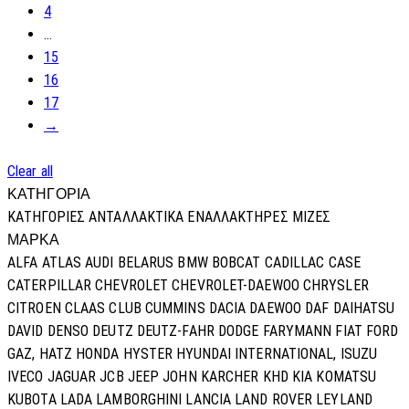
4
…
15
16
17
→
Clear all
ΚΑΤΗΓΟΡΙΑ
ΚΑΤΗΓΟΡΊΕΣ
ΑΝΤΑΛΛΑΚΤΙΚΑ
ΕΝΑΛΛΑΚΤΗΡΕΣ
ΜΙΖΕΣ
ΜΑΡΚΑ
ALFA
ATLAS
AUDI
BELARUS
BMW
BOBCAT
CADILLAC
CASE
CATERPILLAR
CHEVROLET
CHEVROLET-DAEWOO
CHRYSLER
CITROEN
CLAAS
CLUB
CUMMINS
DACIA
DAEWOO
DAF
DAIHATSU
DAVID
DENSO
DEUTZ
DEUTZ-FAHR
DODGE
FARYMANN
FIAT
FORD
GAZ,
HATZ
HONDA
HYSTER
HYUNDAI
INTERNATIONAL,
ISUZU
IVECO
JAGUAR
JCB
JEEP
JOHN
KARCHER
KHD
KIA
KOMATSU
KUBOTA
LADA
LAMBORGHINI
LANCIA
LAND ROVER
LEYLAND