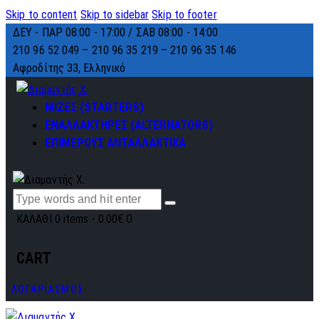
Skip to content
Skip to sidebar
Skip to footer
ΔΕΥ - ΠΑΡ 08:00 - 17:00 / ΣΑΒ 08:00 - 14:00
210 96 52 049 – 210 96 35 219 –
210 96 35 146
Αφροδίτης 33, Ελληνικό
ΜΙΖΕΣ (STARTERS)
ΕΝΑΛΛΑΚΤΗΡΕΣ (ALTERNATORS)
ΕΠΙΜΕΡΟΥΣ ΑΝΤΑΛΛΑΚΤΙΚΑ
ΚΑΛΑΘΙ
0 items
-
0.00€
0
CART
ΛΟΓΑΡΙΑΣΜΟΣ