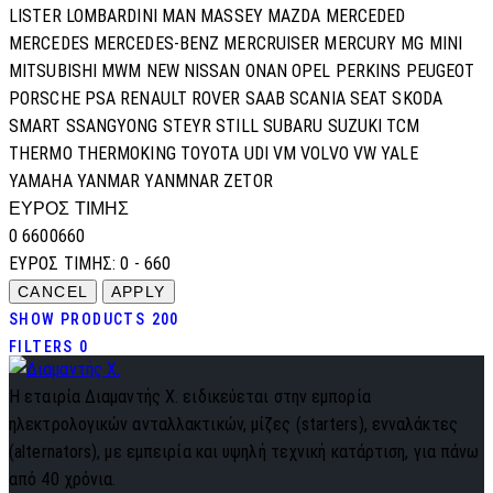
LISTER
LOMBARDINI
MAN
MASSEY
MAZDA
MERCEDED
MERCEDES
MERCEDES-BENZ
MERCRUISER
MERCURY
MG
MINI
MITSUBISHI
MWM
NEW
NISSAN
ONAN
OPEL
PERKINS
PEUGEOT
PORSCHE
PSA
RENAULT
ROVER
SAAB
SCANIA
SEAT
SKODA
SMART
SSANGYONG
STEYR
STILL
SUBARU
SUZUKI
TCM
THERMO
THERMOKING
TOYOTA
UDI
VM
VOLVO
VW
YALE
YAMAHA
YANMAR
YANMNAR
ZETOR
ΕΥΡΟΣ ΤΙΜΗΣ
0
660
0
660
ΕΥΡΟΣ ΤΙΜΗΣ:
0 - 660
SHOW PRODUCTS
200
FILTERS
0
Η εταιρία Διαμαντής Χ. ειδικεύεται στην εμπορία
ηλεκτρολογικών ανταλλακτικών, μίζες (starters), ενναλάκτες
(alternators), με εμπειρία και υψηλή τεχνική κατάρτιση, για πάνω
από 40 χρόνια.