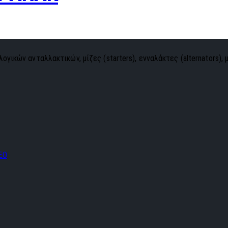
ογικών ανταλλακτικών, μίζες (starters), ενναλάκτες (alternators), 
EO