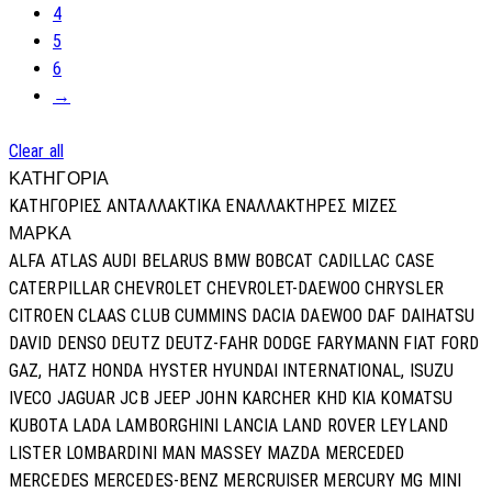
4
5
6
→
Clear all
ΚΑΤΗΓΟΡΙΑ
ΚΑΤΗΓΟΡΊΕΣ
ΑΝΤΑΛΛΑΚΤΙΚΑ
ΕΝΑΛΛΑΚΤΗΡΕΣ
ΜΙΖΕΣ
ΜΑΡΚΑ
ALFA
ATLAS
AUDI
BELARUS
BMW
BOBCAT
CADILLAC
CASE
CATERPILLAR
CHEVROLET
CHEVROLET-DAEWOO
CHRYSLER
CITROEN
CLAAS
CLUB
CUMMINS
DACIA
DAEWOO
DAF
DAIHATSU
DAVID
DENSO
DEUTZ
DEUTZ-FAHR
DODGE
FARYMANN
FIAT
FORD
GAZ,
HATZ
HONDA
HYSTER
HYUNDAI
INTERNATIONAL,
ISUZU
IVECO
JAGUAR
JCB
JEEP
JOHN
KARCHER
KHD
KIA
KOMATSU
KUBOTA
LADA
LAMBORGHINI
LANCIA
LAND ROVER
LEYLAND
LISTER
LOMBARDINI
MAN
MASSEY
MAZDA
MERCEDED
MERCEDES
MERCEDES-BENZ
MERCRUISER
MERCURY
MG
MINI