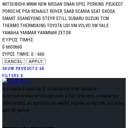
MITSUBISHI
MWM
NEW
NISSAN
ONAN
OPEL
PERKINS
PEUGEOT
PORSCHE
PSA
RENAULT
ROVER
SAAB
SCANIA
SEAT
SKODA
SMART
SSANGYONG
STEYR
STILL
SUBARU
SUZUKI
TCM
THERMO
THERMOKING
TOYOTA
UDI
VM
VOLVO
VW
YALE
YAMAHA
YANMAR
YANMNAR
ZETOR
ΕΥΡΟΣ ΤΙΜΗΣ
0
660
0
660
ΕΥΡΟΣ ΤΙΜΗΣ:
0 - 660
SHOW PRODUCTS
68
FILTERS
0
Η εταιρία Διαμαντής Χ. ειδικεύεται στην εμπορία
ηλεκτρολογικών ανταλλακτικών, μίζες (starters), ενναλάκτες
(alternators), με εμπειρία και υψηλή τεχνική κατάρτιση, για πάνω
από 40 χρόνια.