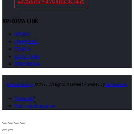
Συνδεθείτε για να δείτε τις τιμές
ΧΡΗΣΙΜΑ LINK
ΑΡΧΙΚΗ
ΥΠΗΡΕΣΙΕΣ
ΕΤΑΙΡΙΑ
ΚΑΤΑΣΤΗΜΑ
ΕΠΙΚΟΙΝΩΝΙΑ
Diamantisch.gr
© 2026. All rights reserved | Powered by
Nuntiusweb
Πληρωμές
Πολιτική Απορρήτου