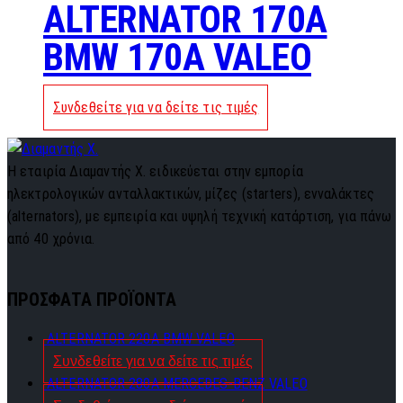
ALTERNATOR 170A
BMW 170A VALEO
Συνδεθείτε για να δείτε τις τιμές
Η εταιρία Διαμαντής Χ. ειδικεύεται στην εμπορία
ηλεκτρολογικών ανταλλακτικών, μίζες (starters), ενναλάκτες
(alternators), με εμπειρία και υψηλή τεχνική κατάρτιση, για πάνω
από 40 χρόνια.
ΠΡΟΣΦΑΤΑ ΠΡΟΪΟΝΤΑ
ALTERNATOR 220A BMW VALEO
Συνδεθείτε για να δείτε τις τιμές
ALTERNATOR 280A MERCEDES-BENZ VALEO