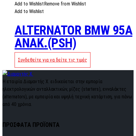
Add to Wishlist
Remove from Wishlist
Add to Wishlist
ALTERNATOR BMW 95A
ANAK.(PSH)
Συνδεθείτε για να δείτε τις τιμές
Η εταιρία Διαμαντής Χ. ειδικεύεται στην εμπορία
ηλεκτρολογικών ανταλλακτικών, μίζες (starters), ενναλάκτες
(alternators), με εμπειρία και υψηλή τεχνική κατάρτιση, για πάνω
από 40 χρόνια.
ΠΡΟΣΦΑΤΑ ΠΡΟΪΟΝΤΑ