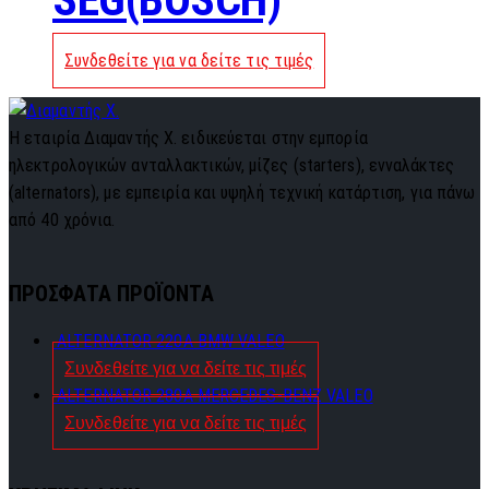
Συνδεθείτε για να δείτε τις τιμές
Η εταιρία Διαμαντής Χ. ειδικεύεται στην εμπορία
ηλεκτρολογικών ανταλλακτικών, μίζες (starters), ενναλάκτες
(alternators), με εμπειρία και υψηλή τεχνική κατάρτιση, για πάνω
από 40 χρόνια.
ΠΡΟΣΦΑΤΑ ΠΡΟΪΟΝΤΑ
ALTERNATOR 220A BMW VALEO
Συνδεθείτε για να δείτε τις τιμές
ALTERNATOR 280A MERCEDES-BENZ VALEO
Συνδεθείτε για να δείτε τις τιμές