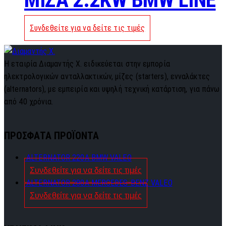
Συνδεθείτε για να δείτε τις τιμές
Η εταιρία Διαμαντής Χ. ειδικεύεται στην εμπορία
ηλεκτρολογικών ανταλλακτικών, μίζες (starters), ενναλάκτες
(alternators), με εμπειρία και υψηλή τεχνική κατάρτιση, για πάνω
από 40 χρόνια.
ΠΡΟΣΦΑΤΑ ΠΡΟΪΟΝΤΑ
ALTERNATOR 220A BMW VALEO
Συνδεθείτε για να δείτε τις τιμές
ALTERNATOR 280A MERCEDES-BENZ VALEO
Συνδεθείτε για να δείτε τις τιμές