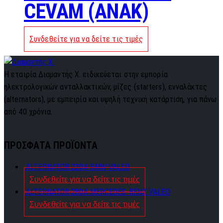
CEVAM (ANAK)
Συνδεθείτε για να δείτε τις τιμές
Η εταιρία Διαμαντής Χ. ειδικεύεται στην εμπορία
ηλεκτρολογικών ανταλλακτικών, μίζες (starters), ενναλάκτες
(alternators), με εμπειρία και υψηλή τεχνική κατάρτιση, για πάνω
από 40 χρόνια.
ΠΡΟΣΦΑΤΑ ΠΡΟΪΟΝΤΑ
ALTERNATOR 220A BMW VALEO
Συνδεθείτε για να δείτε τις τιμές
ALTERNATOR 280A MERCEDES-BENZ VALEO
Συνδεθείτε για να δείτε τις τιμές