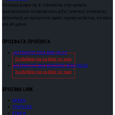
Η εταιρία Διαμαντής Χ. ειδικεύεται στην εμπορία
ηλεκτρολογικών ανταλλακτικών, μίζες (starters), ενναλάκτες
(alternators), με εμπειρία και υψηλή τεχνική κατάρτιση, για πάνω
από 40 χρόνια.
ΠΡΟΣΦΑΤΑ ΠΡΟΪΟΝΤΑ
ALTERNATOR 220A BMW VALEO
Συνδεθείτε για να δείτε τις τιμές
ALTERNATOR 280A MERCEDES-BENZ VALEO
Συνδεθείτε για να δείτε τις τιμές
ΧΡΗΣΙΜΑ LINK
ΑΡΧΙΚΗ
ΥΠΗΡΕΣΙΕΣ
ΕΤΑΙΡΙΑ