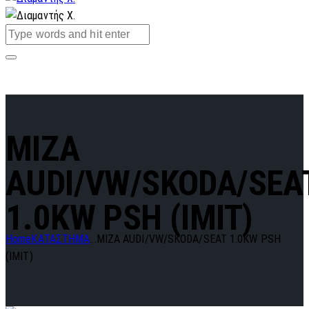
MIZA
AUDI/VW/SKODA/SEA
1.0KW PSH (IMIT)
Home
ΚΑΤΑΣΤΗΜΑ
...
MIZA AUDI/VW/SKODA/SEAT 1.0KW PSH
(IMIT)