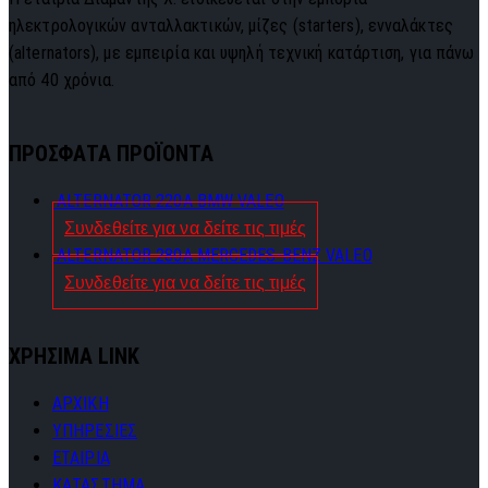
ηλεκτρολογικών ανταλλακτικών, μίζες (starters), ενναλάκτες
(alternators), με εμπειρία και υψηλή τεχνική κατάρτιση, για πάνω
από 40 χρόνια.
ΠΡΟΣΦΑΤΑ ΠΡΟΪΟΝΤΑ
ALTERNATOR 220A BMW VALEO
Συνδεθείτε για να δείτε τις τιμές
ALTERNATOR 280A MERCEDES-BENZ VALEO
Συνδεθείτε για να δείτε τις τιμές
ΧΡΗΣΙΜΑ LINK
ΑΡΧΙΚΗ
ΥΠΗΡΕΣΙΕΣ
ΕΤΑΙΡΙΑ
ΚΑΤΑΣΤΗΜΑ