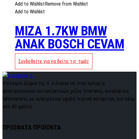
Add to Wishlist
Remove from Wishlist
Add to Wishlist
MIZA 1.7KW BMW
ANAK BOSCH CEVAM
Συνδεθείτε για να δείτε τις τιμές
Η εταιρία Διαμαντής Χ. ειδικεύεται στην εμπορία
ηλεκτρολογικών ανταλλακτικών, μίζες (starters), ενναλάκτες
(alternators), με εμπειρία και υψηλή τεχνική κατάρτιση, για πάνω
από 40 χρόνια.
ΠΡΟΣΦΑΤΑ ΠΡΟΪΟΝΤΑ