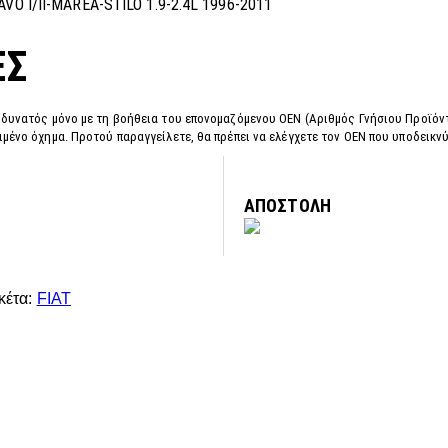
VO I/II-MAREA-STILO 1.9-2.4L 1996-2011
ΕΣ
 δυνατός μόνο με τη βοήθεια του επονομαζόμενου OEN (Αριθμός Γνήσιου Προϊόντ
μένο όχημα. Προτού παραγγείλετε, θα πρέπει να ελέγχετε τον OEN που υποδεικν
ΑΠΟΣΤΟΛΗ
κέτα:
FIAT