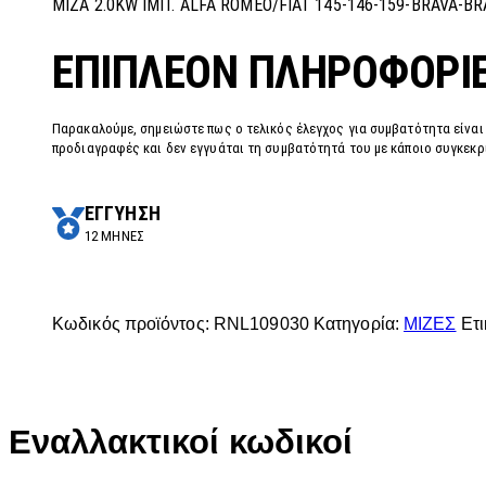
MIZA 2.0KW IMIT. ALFA ROMEO/FIAT 145-146-159-BRAVA-BRA
ΕΠΙΠΛΈΟΝ ΠΛΗΡΟΦΟΡΊ
Παρακαλούμε, σημειώστε πως ο τελικός έλεγχος για συμβατότητα είναι
προδιαγραφές και δεν εγγυάται τη συμβατότητά του με κάποιο συγκεκρι
ΕΓΓΥΗΣΗ
12 ΜΗΝΕΣ
Κωδικός προϊόντος:
RNL109030
Κατηγορία:
ΜΙΖΕΣ
Ετι
Εναλλακτικοί κωδικοί