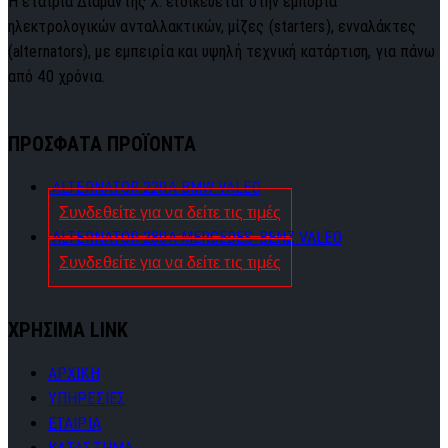
Η εταιρία Διαμαντής Χ. ειδικεύεται στην εμπορία
ηλεκτρολογικών ανταλλακτικών, μίζες (starters), ενναλάκτες
(alternators), με εμπειρία και υψηλή τεχνική κατάρτιση, για πάνω
από 40 χρόνια.
ΠΡΟΣΦΑΤΑ ΠΡΟΪΟΝΤΑ
ALTERNATOR 220A BMW VALEO
Συνδεθείτε για να δείτε τις τιμές
ALTERNATOR 280A MERCEDES-BENZ VALEO
Συνδεθείτε για να δείτε τις τιμές
ΧΡΗΣΙΜΑ LINK
ΑΡΧΙΚΗ
ΥΠΗΡΕΣΙΕΣ
ΕΤΑΙΡΙΑ