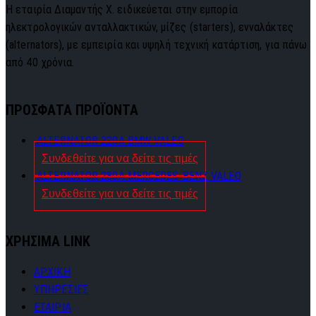
Η εταιρία Διαμαντής Χ. ειδικεύεται στην εμπορία
ηλεκτρολογικών ανταλλακτικών, μίζες (starters), ενναλάκτες
(alternators), με εμπειρία και υψηλή τεχνική κατάρτιση, για πάνω
από 40 χρόνια.
ΠΡΟΣΦΑΤΑ ΠΡΟΪΟΝΤΑ
ALTERNATOR 220A BMW VALEO
Συνδεθείτε για να δείτε τις τιμές
ALTERNATOR 280A MERCEDES-BENZ VALEO
Συνδεθείτε για να δείτε τις τιμές
ΧΡΗΣΙΜΑ LINK
ΑΡΧΙΚΗ
ΥΠΗΡΕΣΙΕΣ
ΕΤΑΙΡΙΑ