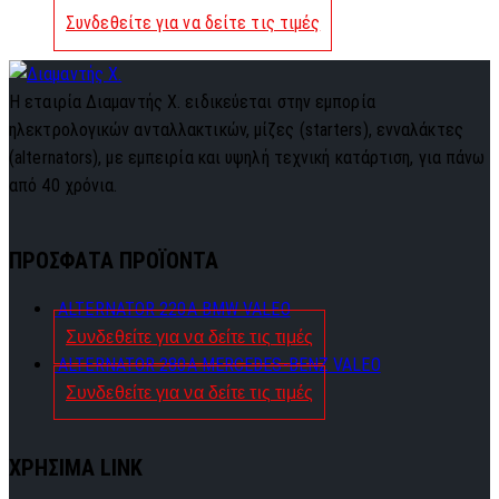
Συνδεθείτε για να δείτε τις τιμές
Η εταιρία Διαμαντής Χ. ειδικεύεται στην εμπορία
ηλεκτρολογικών ανταλλακτικών, μίζες (starters), ενναλάκτες
(alternators), με εμπειρία και υψηλή τεχνική κατάρτιση, για πάνω
από 40 χρόνια.
ΠΡΟΣΦΑΤΑ ΠΡΟΪΟΝΤΑ
ALTERNATOR 220A BMW VALEO
Συνδεθείτε για να δείτε τις τιμές
ALTERNATOR 280A MERCEDES-BENZ VALEO
Συνδεθείτε για να δείτε τις τιμές
ΧΡΗΣΙΜΑ LINK