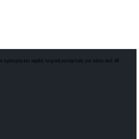
με εμπειρία και υψηλή τεχνική κατάρτιση, για πάνω από 40