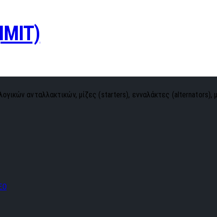
IMIT)
ογικών ανταλλακτικών, μίζες (starters), ενναλάκτες (alternators), 
EO