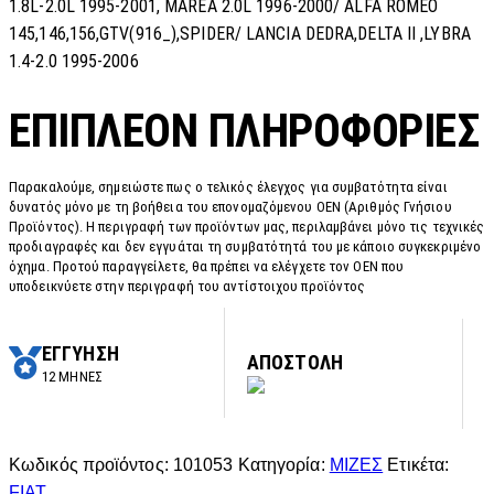
1.8L-2.0L 1995-2001, MAREA 2.0L 1996-2000/ ALFA ROMEO
145,146,156,GTV(916_),SPIDER/ LANCIA DEDRA,DELTA II ,LYBRA
1.4-2.0 1995-2006
ΕΠΙΠΛΈΟΝ ΠΛΗΡΟΦΟΡΊΕΣ
Παρακαλούμε, σημειώστε πως ο τελικός έλεγχος για συμβατότητα είναι
δυνατός μόνο με τη βοήθεια του επονομαζόμενου OEN (Αριθμός Γνήσιου
Προϊόντος). Η περιγραφή των προϊόντων μας, περιλαμβάνει μόνο τις τεχνικές
προδιαγραφές και δεν εγγυάται τη συμβατότητά του με κάποιο συγκεκριμένο
όχημα. Προτού παραγγείλετε, θα πρέπει να ελέγχετε τον OEN που
υποδεικνύετε στην περιγραφή του αντίστοιχου προϊόντος
ΕΓΓΥΗΣΗ
ΑΠΟΣΤΟΛΗ
12 ΜΗΝΕΣ
Κωδικός προϊόντος:
101053
Κατηγορία:
ΜΙΖΕΣ
Ετικέτα:
FIAT