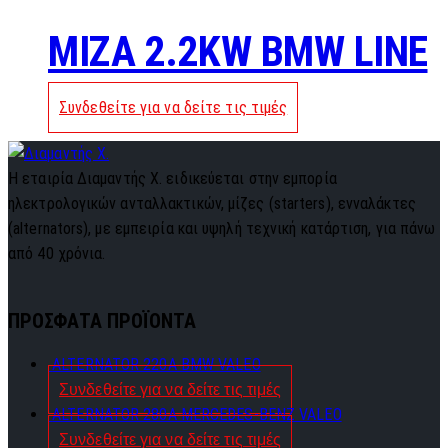
MIZA 2.2KW BMW LINE
Συνδεθείτε για να δείτε τις τιμές
Η εταιρία Διαμαντής Χ. ειδικεύεται στην εμπορία
ηλεκτρολογικών ανταλλακτικών, μίζες (starters), ενναλάκτες
(alternators), με εμπειρία και υψηλή τεχνική κατάρτιση, για πάνω
από 40 χρόνια.
ΠΡΟΣΦΑΤΑ ΠΡΟΪΟΝΤΑ
ALTERNATOR 220A BMW VALEO
Συνδεθείτε για να δείτε τις τιμές
ALTERNATOR 280A MERCEDES-BENZ VALEO
Συνδεθείτε για να δείτε τις τιμές