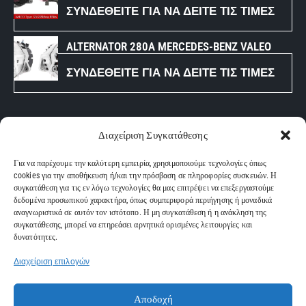
ΣΥΝΔΕΘΕΊΤΕ ΓΙΑ ΝΑ ΔΕΊΤΕ ΤΙΣ ΤΙΜΈΣ
ALTERNATOR 280A MERCEDES-BENZ VALEO
ΣΥΝΔΕΘΕΊΤΕ ΓΙΑ ΝΑ ΔΕΊΤΕ ΤΙΣ ΤΙΜΈΣ
ΧΡΗΣΙΜΑ LINK
Διαχείριση Συγκατάθεσης
ΑΡΧΙΚΗ
Για να παρέχουμε την καλύτερη εμπειρία, χρησιμοποιούμε τεχνολογίες όπως
ΥΠΗΡΕΣΙΕΣ
cookies για την αποθήκευση ή/και την πρόσβαση σε πληροφορίες συσκευών. Η
συγκατάθεση για τις εν λόγω τεχνολογίες θα μας επιτρέψει να επεξεργαστούμε
ΕΤΑΙΡΙΑ
δεδομένα προσωπικού χαρακτήρα, όπως συμπεριφορά περιήγησης ή μοναδικά
ΚΑΤΑΣΤΗΜΑ
αναγνωριστικά σε αυτόν τον ιστότοπο. Η μη συγκατάθεση ή η ανάκληση της
συγκατάθεσης, μπορεί να επηρεάσει αρνητικά ορισμένες λειτουργίες και
ΕΠΙΚΟΙΝΩΝΙΑ
δυνατότητες.
Διαχείριση επιλογών
Diamantisch.gr
© 2026. All rights reserved | Powered by
Nuntiusweb
Αποδοχή