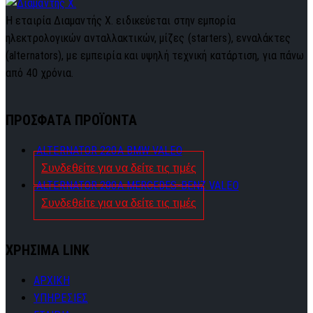
Η εταιρία Διαμαντής Χ. ειδικεύεται στην εμπορία
ηλεκτρολογικών ανταλλακτικών, μίζες (starters), ενναλάκτες
(alternators), με εμπειρία και υψηλή τεχνική κατάρτιση, για πάνω
από 40 χρόνια.
ΠΡΟΣΦΑΤΑ ΠΡΟΪΟΝΤΑ
ALTERNATOR 220A BMW VALEO
Συνδεθείτε για να δείτε τις τιμές
ALTERNATOR 280A MERCEDES-BENZ VALEO
Συνδεθείτε για να δείτε τις τιμές
ΧΡΗΣΙΜΑ LINK
ΑΡΧΙΚΗ
ΥΠΗΡΕΣΙΕΣ