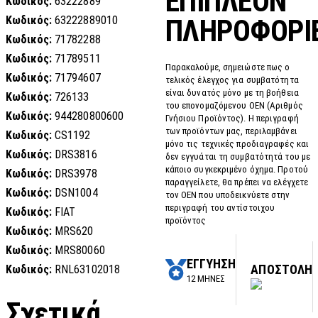
ΕΠΙΠΛΈΟΝ
Κωδικός:
63222889
Κωδικός:
63222889010
ΠΛΗΡΟΦΟΡΊ
Κωδικός:
71782288
Κωδικός:
71789511
Παρακαλούμε, σημειώστε πως ο
Κωδικός:
71794607
τελικός έλεγχος για συμβατότητα
είναι δυνατός μόνο με τη βοήθεια
Κωδικός:
726133
του επονομαζόμενου OEN (Αριθμός
Κωδικός:
944280800600
Γνήσιου Προϊόντος). Η περιγραφή
των προϊόντων μας, περιλαμβάνει
Κωδικός:
CS1192
μόνο τις τεχνικές προδιαγραφές και
Κωδικός:
DRS3816
δεν εγγυάται τη συμβατότητά του με
κάποιο συγκεκριμένο όχημα. Προτού
Κωδικός:
DRS3978
παραγγείλετε, θα πρέπει να ελέγχετε
Κωδικός:
DSN1004
τον OEN που υποδεικνύετε στην
περιγραφή του αντίστοιχου
Κωδικός:
FIAT
προϊόντος
Κωδικός:
MRS620
Κωδικός:
MRS80060
ΕΓΓΥΗΣΗ
ΑΠΟΣΤΟΛΗ
Κωδικός:
RNL63102018
12 ΜΗΝΕΣ
Σχετικά