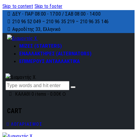
Skip to content
Skip to footer
ΔΕΥ - ΠΑΡ 08:00 - 17:00 / ΣΑΒ 08:00 - 14:00
210 96 52 049 – 210 96 35 219 –
210 96 35 146
Αφροδίτης 33, Ελληνικό
ΜΙΖΕΣ (STARTERS)
ΕΝΑΛΛΑΚΤΗΡΕΣ (ALTERNATORS)
ΕΠΙΜΕΡΟΥΣ ΑΝΤΑΛΛΑΚΤΙΚΑ
0
ΚΑΛΑΘΙ
0 items
-
0.00€
CART
ΛΟΓΑΡΙΑΣΜΟΣ