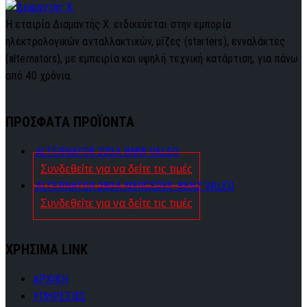
Η εταιρία Διαμαντής Χ. ειδικεύεται στην εμπορία
ηλεκτρολογικών ανταλλακτικών, μίζες (starters), ενναλάκτες
(alternators), με εμπειρία και υψηλή τεχνική κατάρτιση, για πάνω
από 40 χρόνια.
ΠΡΟΣΦΑΤΑ ΠΡΟΪΟΝΤΑ
ALTERNATOR 220A BMW VALEO
Συνδεθείτε για να δείτε τις τιμές
ALTERNATOR 280A MERCEDES-BENZ VALEO
Συνδεθείτε για να δείτε τις τιμές
ΧΡΗΣΙΜΑ LINK
ΑΡΧΙΚΗ
ΥΠΗΡΕΣΙΕΣ