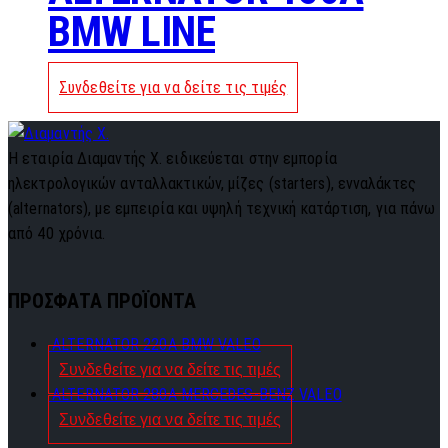
BMW LINE
Συνδεθείτε για να δείτε τις τιμές
Η εταιρία Διαμαντής Χ. ειδικεύεται στην εμπορία
ηλεκτρολογικών ανταλλακτικών, μίζες (starters), ενναλάκτες
(alternators), με εμπειρία και υψηλή τεχνική κατάρτιση, για πάνω
από 40 χρόνια.
ΠΡΟΣΦΑΤΑ ΠΡΟΪΟΝΤΑ
ALTERNATOR 220A BMW VALEO
Συνδεθείτε για να δείτε τις τιμές
ALTERNATOR 280A MERCEDES-BENZ VALEO
Συνδεθείτε για να δείτε τις τιμές