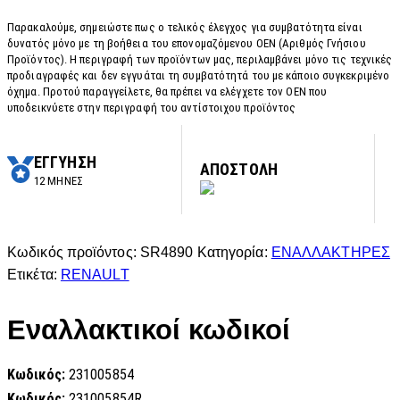
Παρακαλούμε, σημειώστε πως ο τελικός έλεγχος για συμβατότητα είναι
δυνατός μόνο με τη βοήθεια του επονομαζόμενου OEN (Αριθμός Γνήσιου
Προϊόντος). Η περιγραφή των προϊόντων μας, περιλαμβάνει μόνο τις τεχνικές
προδιαγραφές και δεν εγγυάται τη συμβατότητά του με κάποιο συγκεκριμένο
όχημα. Προτού παραγγείλετε, θα πρέπει να ελέγχετε τον OEN που
υποδεικνύετε στην περιγραφή του αντίστοιχου προϊόντος
ΕΓΓΥΗΣΗ
ΑΠΟΣΤΟΛΗ
12 ΜΗΝΕΣ
Κωδικός προϊόντος:
SR4890
Κατηγορία:
ΕΝΑΛΛΑΚΤΗΡΕΣ
Ετικέτα:
RENAULT
Εναλλακτικοί κωδικοί
Κωδικός:
231005854
Κωδικός:
231005854R