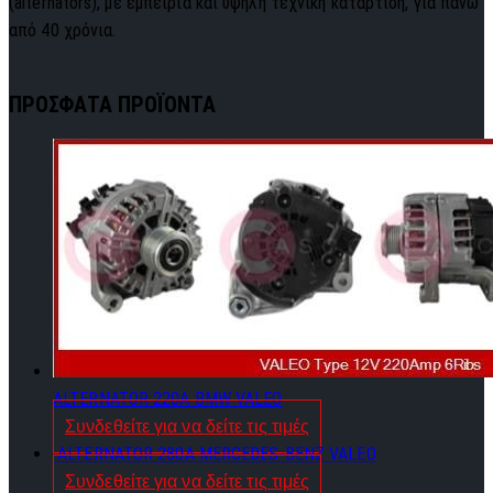
(alternators), με εμπειρία και υψηλή τεχνική κατάρτιση, για πάνω
από 40 χρόνια.
ΠΡΟΣΦΑΤΑ ΠΡΟΪΟΝΤΑ
ALTERNATOR 220A BMW VALEO
Συνδεθείτε για να δείτε τις τιμές
ALTERNATOR 280A MERCEDES-BENZ VALEO
Συνδεθείτε για να δείτε τις τιμές