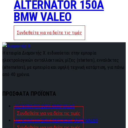
ALTERNATOR 150A
BMW VALEO
Συνδεθείτε για να δείτε τις τιμές
Η εταιρία Διαμαντής Χ. ειδικεύεται στην εμπορία
ηλεκτρολογικών ανταλλακτικών, μίζες (starters), ενναλάκτες
(alternators), με εμπειρία και υψηλή τεχνική κατάρτιση, για πάνω
από 40 χρόνια.
ΠΡΟΣΦΑΤΑ ΠΡΟΪΟΝΤΑ
ALTERNATOR 220A BMW VALEO
Συνδεθείτε για να δείτε τις τιμές
ALTERNATOR 280A MERCEDES-BENZ VALEO
Συνδεθείτε για να δείτε τις τιμές