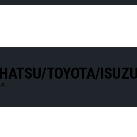
IHATSU/TOYOTA/ISUZ
...