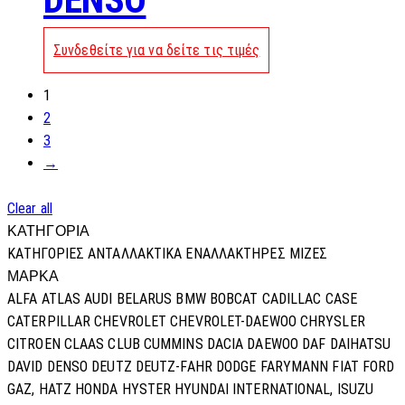
Συνδεθείτε για να δείτε τις τιμές
1
2
3
→
Clear all
ΚΑΤΗΓΟΡΙΑ
ΚΑΤΗΓΟΡΊΕΣ
ΑΝΤΑΛΛΑΚΤΙΚΑ
ΕΝΑΛΛΑΚΤΗΡΕΣ
ΜΙΖΕΣ
ΜΑΡΚΑ
ALFA
ATLAS
AUDI
BELARUS
BMW
BOBCAT
CADILLAC
CASE
CATERPILLAR
CHEVROLET
CHEVROLET-DAEWOO
CHRYSLER
CITROEN
CLAAS
CLUB
CUMMINS
DACIA
DAEWOO
DAF
DAIHATSU
DAVID
DENSO
DEUTZ
DEUTZ-FAHR
DODGE
FARYMANN
FIAT
FORD
GAZ,
HATZ
HONDA
HYSTER
HYUNDAI
INTERNATIONAL,
ISUZU