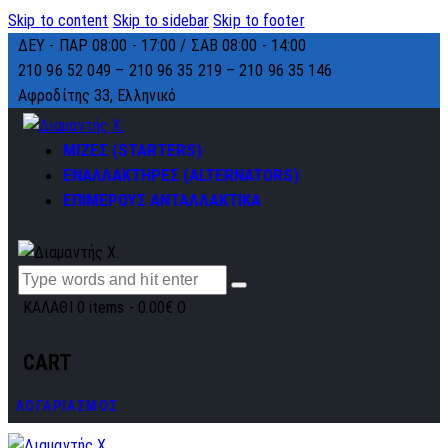
Skip to content
Skip to sidebar
Skip to footer
ΔΕΥ - ΠΑΡ 08:00 - 17:00 / ΣΑΒ 08:00 - 14:00
210 96 52 049 – 210 96 35 219 –
210 96 35 146
Αφροδίτης 33, Ελληνικό
ΜΙΖΕΣ (STARTERS)
ΕΝΑΛΛΑΚΤΗΡΕΣ (ALTERNATORS)
ΕΠΙΜΕΡΟΥΣ ΑΝΤΑΛΛΑΚΤΙΚΑ
ΚΑΛΑΘΙ
0 items
-
0.00€
0
CART
ΛΟΓΑΡΙΑΣΜΟΣ