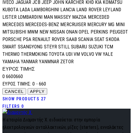
IVECO
JAGUAR
JCB
JEEP
JOHN
KARCHER
KHD
KIA
KOMATSU
KUBOTA
LADA
LAMBORGHINI
LANCIA
LAND ROVER
LEYLAND
LISTER
LOMBARDINI
MAN
MASSEY
MAZDA
MERCEDED
MERCEDES
MERCEDES-BENZ
MERCRUISER
MERCURY
MG
MINI
MITSUBISHI
MWM
NEW
NISSAN
ONAN
OPEL
PERKINS
PEUGEOT
PORSCHE
PSA
RENAULT
ROVER
SAAB
SCANIA
SEAT
SKODA
SMART
SSANGYONG
STEYR
STILL
SUBARU
SUZUKI
TCM
THERMO
THERMOKING
TOYOTA
UDI
VM
VOLVO
VW
YALE
YAMAHA
YANMAR
YANMNAR
ZETOR
ΕΥΡΟΣ ΤΙΜΗΣ
0
660
0
660
ΕΥΡΟΣ ΤΙΜΗΣ:
0 - 660
SHOW PRODUCTS
27
FILTERS
0
Η εταιρία Διαμαντής Χ. ειδικεύεται στην εμπορία
ηλεκτρολογικών ανταλλακτικών, μίζες (starters), ενναλάκτες