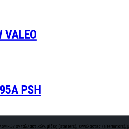
W VALEO
95A PSH
ογικών ανταλλακτικών, μίζες (starters), ενναλάκτες (alternators), 