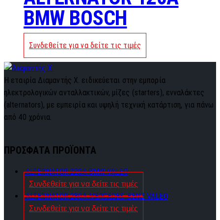
BMW BOSCH
Συνδεθείτε για να δείτε τις τιμές
Η εταιρία Διαμαντής Χ. ειδικεύεται στην εμπορία
ηλεκτρολογικών ανταλλακτικών, μίζες (starters), ενναλάκτες
(alternators), με εμπειρία και υψηλή τεχνική κατάρτιση, για πάνω
από 40 χρόνια.
ΠΡΟΣΦΑΤΑ ΠΡΟΪΟΝΤΑ
ALTERNATOR 220A BMW VALEO
Συνδεθείτε για να δείτε τις τιμές
ALTERNATOR 280A MERCEDES-BENZ VALEO
Συνδεθείτε για να δείτε τις τιμές