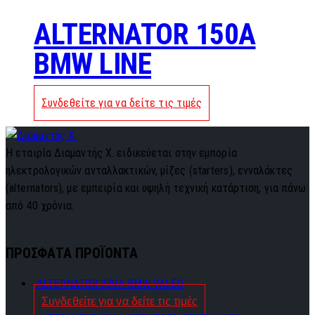
ALTERNATOR 150A
BMW LINE
Συνδεθείτε για να δείτε τις τιμές
Η εταιρία Διαμαντής Χ. ειδικεύεται στην εμπορία
ηλεκτρολογικών ανταλλακτικών, μίζες (starters), ενναλάκτες
(alternators), με εμπειρία και υψηλή τεχνική κατάρτιση, για πάνω
από 40 χρόνια.
ΠΡΟΣΦΑΤΑ ΠΡΟΪΟΝΤΑ
ALTERNATOR 220A BMW VALEO
Συνδεθείτε για να δείτε τις τιμές