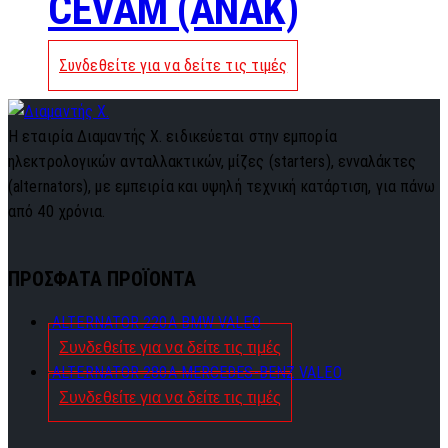
CEVAM (ANAK)
Συνδεθείτε για να δείτε τις τιμές
Η εταιρία Διαμαντής Χ. ειδικεύεται στην εμπορία
ηλεκτρολογικών ανταλλακτικών, μίζες (starters), ενναλάκτες
(alternators), με εμπειρία και υψηλή τεχνική κατάρτιση, για πάνω
από 40 χρόνια.
ΠΡΟΣΦΑΤΑ ΠΡΟΪΟΝΤΑ
ALTERNATOR 220A BMW VALEO
Συνδεθείτε για να δείτε τις τιμές
ALTERNATOR 280A MERCEDES-BENZ VALEO
Συνδεθείτε για να δείτε τις τιμές