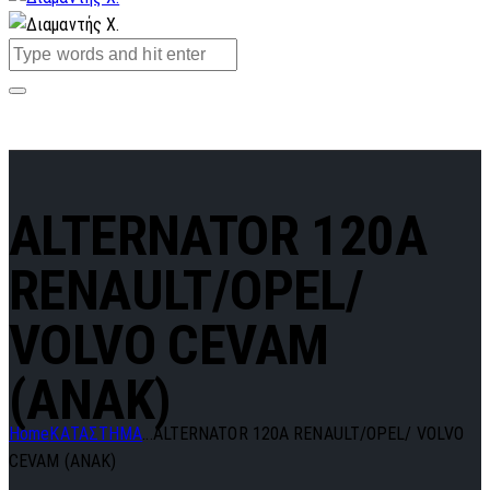
ALTERNATOR 120A
RENAULT/OPEL/
VOLVO CEVAM
(ANAK)
Home
ΚΑΤΑΣΤΗΜΑ
...
ALTERNATOR 120A RENAULT/OPEL/ VOLVO
CEVAM (ANAK)