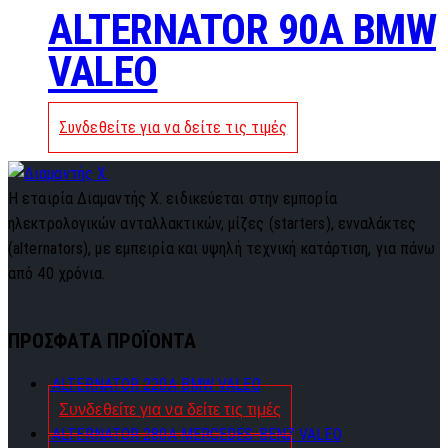
ALTERNATOR 90A BMW
VALEO
Συνδεθείτε για να δείτε τις τιμές
Η εταιρία Διαμαντής Χ. ειδικεύεται στην εμπορία
ηλεκτρολογικών ανταλλακτικών, μίζες (starters), ενναλάκτες
(alternators), με εμπειρία και υψηλή τεχνική κατάρτιση, για πάνω
από 40 χρόνια.
ΠΡΟΣΦΑΤΑ ΠΡΟΪΟΝΤΑ
ALTERNATOR 220A BMW VALEO
Συνδεθείτε για να δείτε τις τιμές
ALTERNATOR 280A MERCEDES-BENZ VALEO