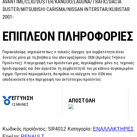
AVANTIME/CLIO/DUSTER/KANGOO/LAGUNA/TRAFIC/DACIA
DUSTER/MITSUBISHI CARISMA/NISSAN INTERSTAR/KUBISTAR
2001-
ΕΠΙΠΛΈΟΝ ΠΛΗΡΟΦΟΡΊΕΣ
Παρακαλούμε, σημειώστε πως ο τελικός έλεγχος για συμβατότητα είναι
δυνατός μόνο με τη βοήθεια του επονομαζόμενου OEN (Αριθμός Γνήσιου
Προϊόντος). Η περιγραφή των προϊόντων μας, περιλαμβάνει μόνο τις τεχνικές
προδιαγραφές και δεν εγγυάται τη συμβατότητά του με κάποιο συγκεκριμένο
όχημα. Προτού παραγγείλετε, θα πρέπει να ελέγχετε τον OEN που
υποδεικνύετε στην περιγραφή του αντίστοιχου προϊόντος
ΕΓΓΥΗΣΗ
ΑΠΟΣΤΟΛΗ
12 ΜΗΝΕΣ
Κωδικός προϊόντος:
SR4012
Κατηγορία:
ΕΝΑΛΛΑΚΤΗΡΕΣ
Ετικέτα:
RENAULT