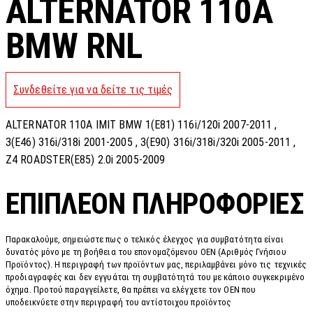
ALTERNATOR 110A
BMW RNL
Συνδεθείτε για να δείτε τις τιμές
ALTERNATOR 110A IMIT BMW 1(E81) 116i/120i 2007-2011 ,
3(E46) 316i/318i 2001-2005 , 3(E90) 316i/318i/320i 2005-2011 ,
Z4 ROADSTER(E85) 2.0i 2005-2009
ΕΠΙΠΛΈΟΝ ΠΛΗΡΟΦΟΡΊΕΣ
Παρακαλούμε, σημειώστε πως ο τελικός έλεγχος για συμβατότητα είναι
δυνατός μόνο με τη βοήθεια του επονομαζόμενου OEN (Αριθμός Γνήσιου
Προϊόντος). Η περιγραφή των προϊόντων μας, περιλαμβάνει μόνο τις τεχνικές
προδιαγραφές και δεν εγγυάται τη συμβατότητά του με κάποιο συγκεκριμένο
όχημα. Προτού παραγγείλετε, θα πρέπει να ελέγχετε τον OEN που
υποδεικνύετε στην περιγραφή του αντίστοιχου προϊόντος