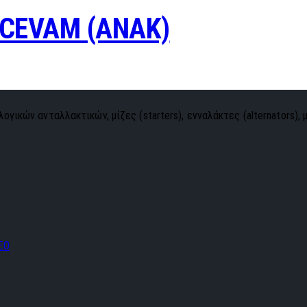
CEVAM (ANAK)
ογικών ανταλλακτικών, μίζες (starters), ενναλάκτες (alternators), 
EO