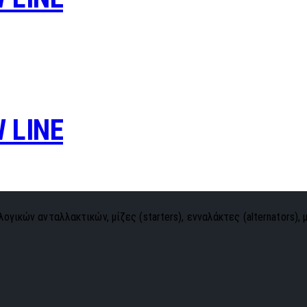
 LINE
ογικών ανταλλακτικών, μίζες (starters), ενναλάκτες (alternators), 