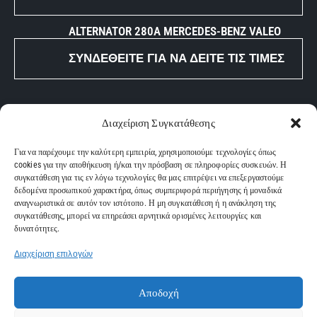
ALTERNATOR 280A MERCEDES-BENZ VALEO
ΣΥΝΔΕΘΕΊΤΕ ΓΙΑ ΝΑ ΔΕΊΤΕ ΤΙΣ ΤΙΜΈΣ
ΧΡΗΣΙΜΑ LINK
Διαχείριση Συγκατάθεσης
ΑΡΧΙΚΗ
Για να παρέχουμε την καλύτερη εμπειρία, χρησιμοποιούμε τεχνολογίες όπως
ΥΠΗΡΕΣΙΕΣ
cookies για την αποθήκευση ή/και την πρόσβαση σε πληροφορίες συσκευών. Η
συγκατάθεση για τις εν λόγω τεχνολογίες θα μας επιτρέψει να επεξεργαστούμε
ΕΤΑΙΡΙΑ
δεδομένα προσωπικού χαρακτήρα, όπως συμπεριφορά περιήγησης ή μοναδικά
ΚΑΤΑΣΤΗΜΑ
αναγνωριστικά σε αυτόν τον ιστότοπο. Η μη συγκατάθεση ή η ανάκληση της
συγκατάθεσης, μπορεί να επηρεάσει αρνητικά ορισμένες λειτουργίες και
ΕΠΙΚΟΙΝΩΝΙΑ
δυνατότητες.
Διαχείριση επιλογών
Diamantisch.gr
© 2026. All rights reserved | Powered by
Nuntiusweb
Αποδοχή
Πληρωμές
Πολιτική Απορρήτου