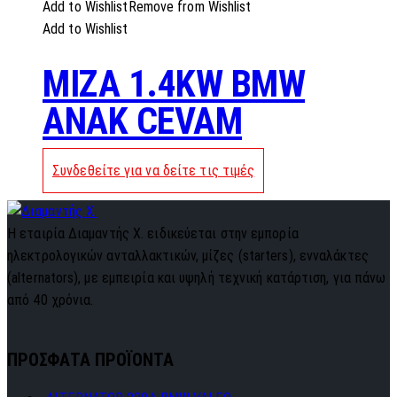
Add to Wishlist
Remove from Wishlist
Add to Wishlist
MIZA 1.4KW BMW
ANAK CEVAM
Συνδεθείτε για να δείτε τις τιμές
Η εταιρία Διαμαντής Χ. ειδικεύεται στην εμπορία
ηλεκτρολογικών ανταλλακτικών, μίζες (starters), ενναλάκτες
(alternators), με εμπειρία και υψηλή τεχνική κατάρτιση, για πάνω
από 40 χρόνια.
ΠΡΟΣΦΑΤΑ ΠΡΟΪΟΝΤΑ