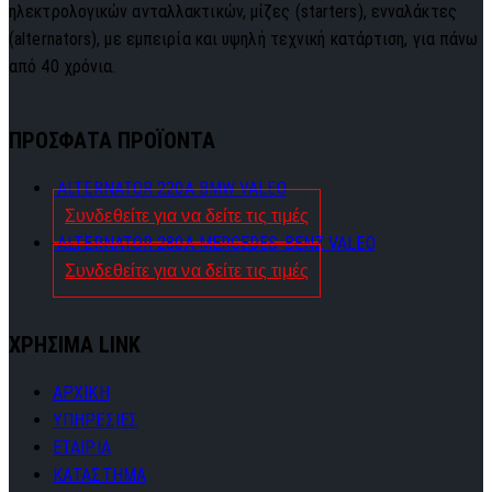
ηλεκτρολογικών ανταλλακτικών, μίζες (starters), ενναλάκτες
(alternators), με εμπειρία και υψηλή τεχνική κατάρτιση, για πάνω
από 40 χρόνια.
ΠΡΟΣΦΑΤΑ ΠΡΟΪΟΝΤΑ
ALTERNATOR 220A BMW VALEO
Συνδεθείτε για να δείτε τις τιμές
ALTERNATOR 280A MERCEDES-BENZ VALEO
Συνδεθείτε για να δείτε τις τιμές
ΧΡΗΣΙΜΑ LINK
ΑΡΧΙΚΗ
ΥΠΗΡΕΣΙΕΣ
ΕΤΑΙΡΙΑ
ΚΑΤΑΣΤΗΜΑ