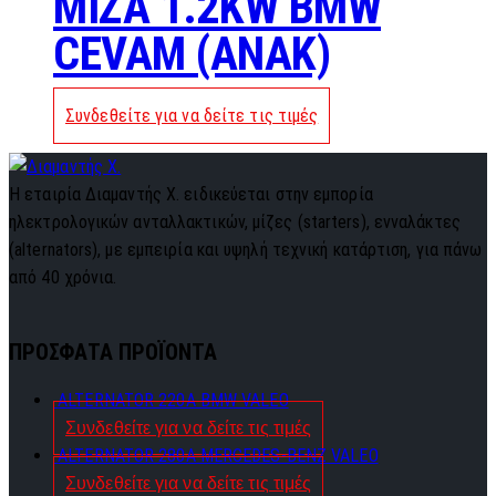
MIZA 1.2KW BMW
CEVAM (ANAK)
Συνδεθείτε για να δείτε τις τιμές
Η εταιρία Διαμαντής Χ. ειδικεύεται στην εμπορία
ηλεκτρολογικών ανταλλακτικών, μίζες (starters), ενναλάκτες
(alternators), με εμπειρία και υψηλή τεχνική κατάρτιση, για πάνω
από 40 χρόνια.
ΠΡΟΣΦΑΤΑ ΠΡΟΪΟΝΤΑ
ALTERNATOR 220A BMW VALEO
Συνδεθείτε για να δείτε τις τιμές
ALTERNATOR 280A MERCEDES-BENZ VALEO
Συνδεθείτε για να δείτε τις τιμές