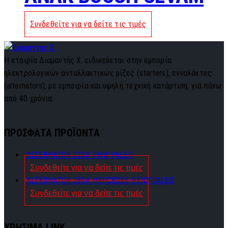
Συνδεθείτε για να δείτε τις τιμές
Η εταιρία Διαμαντής Χ. ειδικεύεται στην εμπορία
ηλεκτρολογικών ανταλλακτικών, μίζες (starters), ενναλάκτες
(alternators), με εμπειρία και υψηλή τεχνική κατάρτιση, για πάνω
από 40 χρόνια.
ΠΡΟΣΦΑΤΑ ΠΡΟΪΟΝΤΑ
ALTERNATOR 220A BMW VALEO
Συνδεθείτε για να δείτε τις τιμές
ALTERNATOR 280A MERCEDES-BENZ VALEO
Συνδεθείτε για να δείτε τις τιμές
ΧΡΗΣΙΜΑ LINK