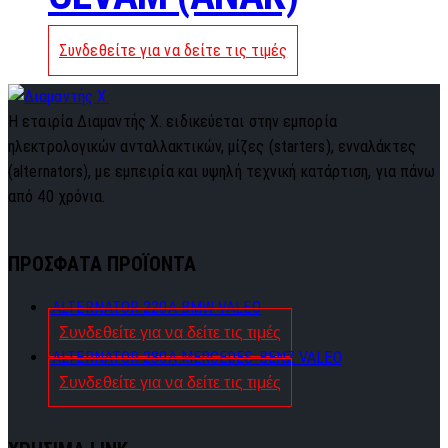
Συνδεθείτε για να δείτε τις τιμές
Η εταιρία Διαμαντής Χ. ειδικεύεται στην εμπορία
ηλεκτρολογικών ανταλλακτικών, μίζες (starters), ενναλάκτες
(alternators), με εμπειρία και υψηλή τεχνική κατάρτιση, για πάνω
από 40 χρόνια.
ΠΡΟΣΦΑΤΑ ΠΡΟΪΟΝΤΑ
ALTERNATOR 220A BMW VALEO
Συνδεθείτε για να δείτε τις τιμές
ALTERNATOR 280A MERCEDES-BENZ VALEO
Συνδεθείτε για να δείτε τις τιμές