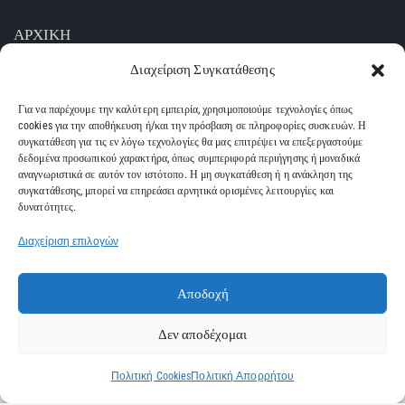
ΑΡΧΙΚΗ
Διαχείριση Συγκατάθεσης
ΥΠΗΡΕΣΙΕΣ
ΕΤΑΙΡΙΑ
Για να παρέχουμε την καλύτερη εμπειρία, χρησιμοποιούμε τεχνολογίες όπως
cookies για την αποθήκευση ή/και την πρόσβαση σε πληροφορίες συσκευών. Η
συγκατάθεση για τις εν λόγω τεχνολογίες θα μας επιτρέψει να επεξεργαστούμε
ΚΑΤΑΣΤΗΜΑ
δεδομένα προσωπικού χαρακτήρα, όπως συμπεριφορά περιήγησης ή μοναδικά
αναγνωριστικά σε αυτόν τον ιστότοπο. Η μη συγκατάθεση ή η ανάκληση της
ΕΠΙΚΟΙΝΩΝΙΑ
συγκατάθεσης, μπορεί να επηρεάσει αρνητικά ορισμένες λειτουργίες και
δυνατότητες.
Διαχείριση επιλογών
Diamantisch.gr
© 2026. All rights reserved | Powered by
Nuntiusweb
Αποδοχή
Πληρωμές
Πολιτική Απορρήτου
Δεν αποδέχομαι
Πολιτική Cookies
Πολιτική Απορρήτου