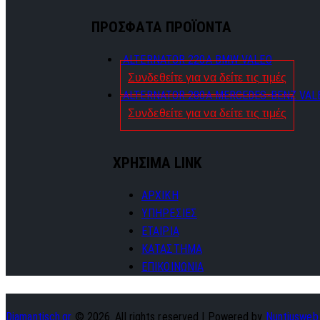
ΠΡΟΣΦΑΤΑ ΠΡΟΪΟΝΤΑ
ALTERNATOR 220A BMW VALEO
Συνδεθείτε για να δείτε τις τιμές
ALTERNATOR 280A MERCEDES-BENZ VAL
Συνδεθείτε για να δείτε τις τιμές
ΧΡΗΣΙΜΑ LINK
ΑΡΧΙΚΗ
ΥΠΗΡΕΣΙΕΣ
ΕΤΑΙΡΙΑ
ΚΑΤΑΣΤΗΜΑ
ΕΠΙΚΟΙΝΩΝΙΑ
Diamantisch.gr
© 2026. All rights reserved | Powered by
Nuntiusweb