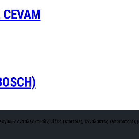
K CEVAM
BOSCH)
ογικών ανταλλακτικών, μίζες (starters), ενναλάκτες (alternators), 