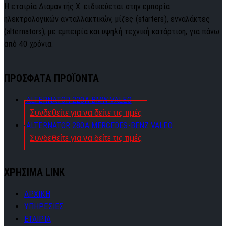
Η εταιρία Διαμαντής Χ. ειδικεύεται στην εμπορία
ηλεκτρολογικών ανταλλακτικών, μίζες (starters), ενναλάκτες
(alternators), με εμπειρία και υψηλή τεχνική κατάρτιση, για πάνω
από 40 χρόνια.
ΠΡΟΣΦΑΤΑ ΠΡΟΪΟΝΤΑ
ALTERNATOR 220A BMW VALEO
Συνδεθείτε για να δείτε τις τιμές
ALTERNATOR 280A MERCEDES-BENZ VALEO
Συνδεθείτε για να δείτε τις τιμές
ΧΡΗΣΙΜΑ LINK
ΑΡΧΙΚΗ
ΥΠΗΡΕΣΙΕΣ
ΕΤΑΙΡΙΑ