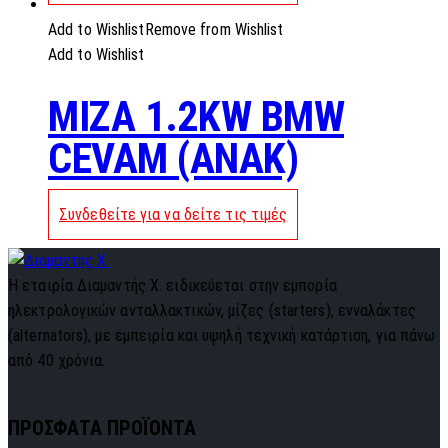
Add to Wishlist
Remove from Wishlist
Add to Wishlist
MIZA 1.2KW BMW
CEVAM (ANAK)
Συνδεθείτε για να δείτε τις τιμές
Η εταιρία Διαμαντής Χ. ειδικεύεται στην εμπορία
ηλεκτρολογικών ανταλλακτικών, μίζες (starters), ενναλάκτες
(alternators), με εμπειρία και υψηλή τεχνική κατάρτιση, για πάνω
από 40 χρόνια.
ΠΡΟΣΦΑΤΑ ΠΡΟΪΟΝΤΑ