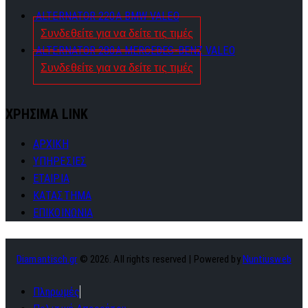
ALTERNATOR 220A BMW VALEO
Συνδεθείτε για να δείτε τις τιμές
ALTERNATOR 280A MERCEDES-BENZ VALEO
Συνδεθείτε για να δείτε τις τιμές
ΧΡΗΣΙΜΑ LINK
ΑΡΧΙΚΗ
ΥΠΗΡΕΣΙΕΣ
ΕΤΑΙΡΙΑ
ΚΑΤΑΣΤΗΜΑ
ΕΠΙΚΟΙΝΩΝΙΑ
Diamantisch.gr
© 2026. All rights reserved | Powered by
Nuntiusweb
Πληρωμές