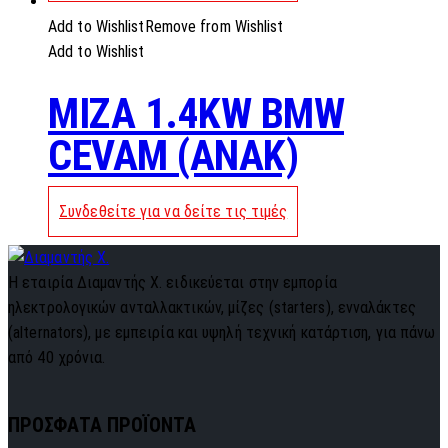
Add to Wishlist
Remove from Wishlist
Add to Wishlist
MIZA 1.4KW BMW
CEVAM (ANAK)
Συνδεθείτε για να δείτε τις τιμές
Η εταιρία Διαμαντής Χ. ειδικεύεται στην εμπορία
ηλεκτρολογικών ανταλλακτικών, μίζες (starters), ενναλάκτες
(alternators), με εμπειρία και υψηλή τεχνική κατάρτιση, για πάνω
από 40 χρόνια.
ΠΡΟΣΦΑΤΑ ΠΡΟΪΟΝΤΑ